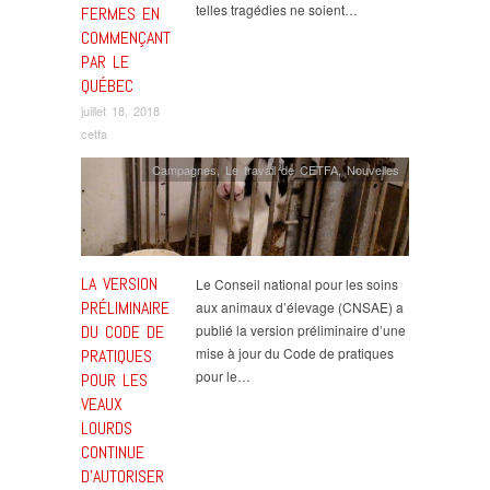
telles tragédies ne soient…
FERMES EN
COMMENÇANT
PAR LE
QUÉBEC
juillet 18, 2018
cetfa
Campagnes
,
Le travail de CETFA
,
Nouvelles
LA VERSION
Le Conseil national pour les soins
PRÉLIMINAIRE
aux animaux d’élevage (CNSAE) a
DU CODE DE
publié la version préliminaire d’une
mise à jour du Code de pratiques
PRATIQUES
pour le…
POUR LES
VEAUX
LOURDS
CONTINUE
D’AUTORISER