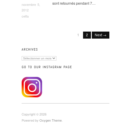
sont retournés pendant 7…
novembre 5,
2012
cetfa
1
2
Next →
ARCHIVES
Archives
GO TO OUR INSTAGRAM PAGE
Copyright © 2026
Powered by
Oxygen Theme
.