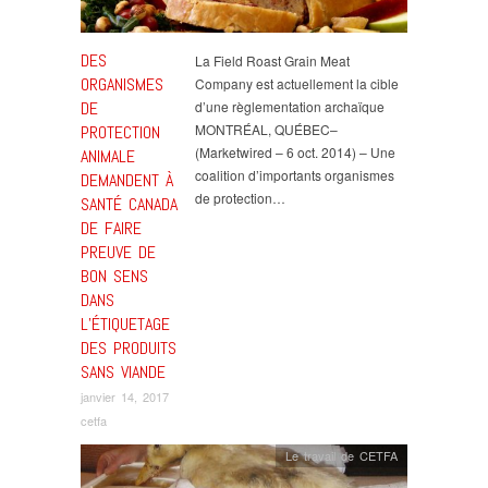
DES
La Field Roast Grain Meat
ORGANISMES
Company est actuellement la cible
DE
d’une règlementation archaïque
MONTRÉAL, QUÉBEC–
PROTECTION
(Marketwired – 6 oct. 2014) – Une
ANIMALE
coalition d’importants organismes
DEMANDENT À
de protection…
SANTÉ CANADA
DE FAIRE
PREUVE DE
BON SENS
DANS
L’ÉTIQUETAGE
DES PRODUITS
SANS VIANDE
janvier 14, 2017
cetfa
Le travail de CETFA