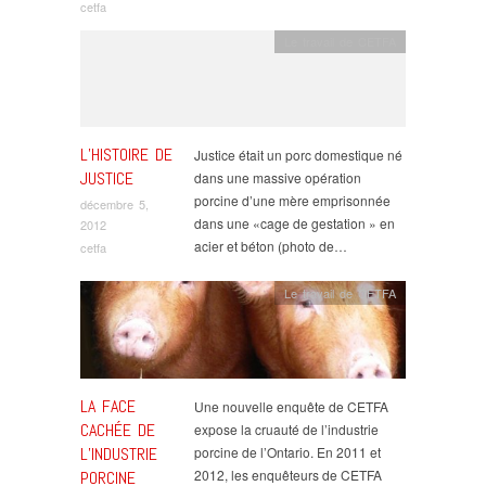
cetfa
Le travail de CETFA
L’HISTOIRE DE
Justice était un porc domestique né
JUSTICE
dans une massive opération
porcine d’une mère emprisonnée
décembre 5,
dans une «cage de gestation » en
2012
acier et béton (photo de…
cetfa
Le travail de CETFA
LA FACE
Une nouvelle enquête de CETFA
CACHÉE DE
expose la cruauté de l’industrie
L’INDUSTRIE
porcine de l’Ontario. En 2011 et
2012, les enquêteurs de CETFA
PORCINE