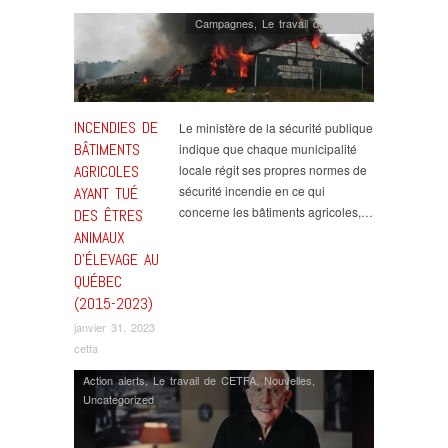
Campagnes
,
Le travail de CETFA
INCENDIES DE
Le ministère de la sécurité publique
BÂTIMENTS
indique que chaque municipalité
AGRICOLES
locale régit ses propres normes de
sécurité incendie en ce qui
AYANT TUÉ
concerne les bâtiments agricoles,…
DES ÊTRES
ANIMAUX
D’ÉLEVAGE AU
QUÉBEC
(2015-2023)
janvier 31, 2023
cetfa
Action alerts
,
Le travail de CETFA
,
Nouvelles
,
Uncategorized