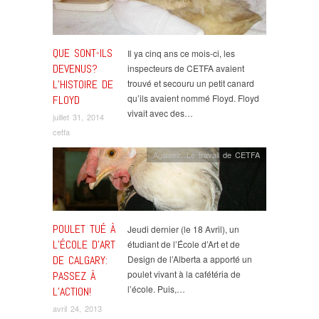
QUE SONT-ILS
Il ya cinq ans ce mois-ci, les
DEVENUS?
inspecteurs de CETFA avaient
L’HISTOIRE DE
trouvé et secouru un petit canard
qu’ils avaient nommé Floyd. Floyd
FLOYD
vivait avec des…
juillet 31, 2014
cetfa
Agissez
,
Le travail de CETFA
POULET TUÉ À
Jeudi dernier (le 18 Avril), un
L’ÉCOLE D’ART
étudiant de l’École d’Art et de
DE CALGARY:
Design de l’Alberta a apporté un
poulet vivant à la cafétéria de
PASSEZ À
l’école. Puis,…
L’ACTION!
avril 24, 2013