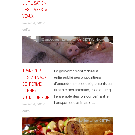
L’UTILISATION
DES CAGES À
VEAUX
février 4, 2017
cetfa
Campagnes
,
Le travail de CETFA
,
Nouvelles
TRANSPORT
Le gouvernement fédéral a
DES ANIMAUX
enfin publié ses propositions
DE FERME :
d’amendements des règlements sur
la santé des animaux, texte qui régit
DONNEZ
l’ensemble des lois concernant le
VOTRE OPINION
transport des animaux….
février 4, 2017
cetfa
Le travail de CETFA