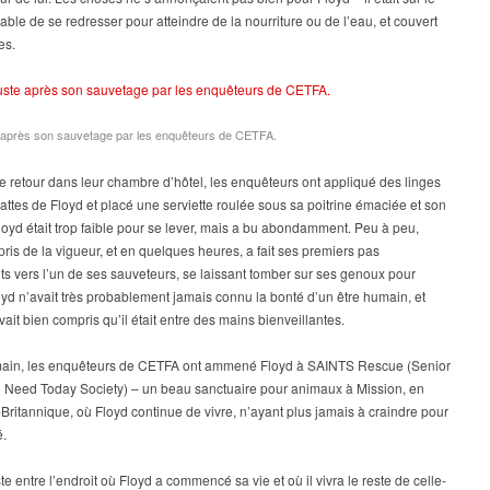
FLOYD
able de se redresser pour atteindre de la nourriture ou de l’eau, et couvert
es.
e après son sauvetage par les enquêteurs de CETFA.
e retour dans leur chambre d’hôtel, les enquêteurs ont appliqué des linges
pattes de Floyd et placé une serviette roulée sous sa poitrine émaciée et son
loyd était trop faible pour se lever, mais a bu abondamment. Peu à peu,
pris de la vigueur, et en quelques heures, a fait ses premiers pas
s vers l’un de ses sauveteurs, se laissant tomber sur ses genoux pour
oyd n’avait très probablement jamais connu la bonté d’un être humain, et
vait bien compris qu’il était entre des mains bienveillantes.
ain, les enquêteurs de CETFA ont ammené Floyd à SAINTS Rescue (Senior
n Need Today Society) – un beau sanctuaire pour animaux à Mission, en
ritannique, où Floyd continue de vivre, n’ayant plus jamais à craindre pour
é.
te entre l’endroit où Floyd a commencé sa vie et où il vivra le reste de celle-