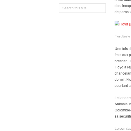
dos, incap
de parasit
Floyd just
Une fois d
frais aux 
bréchet. F
Floyd a re
chancelant
dormir. Fl
pourtant a
Le lendem
Animals I
Colombie-B
sa sécurit
Le contras