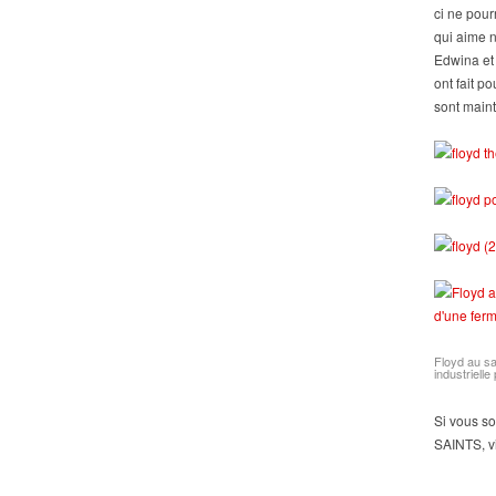
ci ne pour
qui aime 
Edwina et
ont fait p
sont maint
Floyd au s
industriell
Si vous so
SAINTS, vi