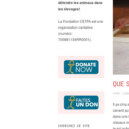
défendre les animaux dans
les élevages!
La Fondation CETFA est une
organisation caritative
(numéro:
705881134RR0001).
QUE S
cetfa
/
juil
Il ya cinq
canard qu’
dans une f
oiseaux mo
CHERCHEZ CE SITE
le sol aut