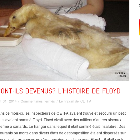
ONT-ILS DEVENUS? L’HISTOIRE DE FLOYD
sur
let 31, 2014
/
Commentaires fermés
/
Le travail de CETFA
QUE
SONT-
 ans ce mois-ci, les inspecteurs de CETFA avaient trouvé et secouru un petit
ILS
ils avaient nommé Floyd. Floyd vivait avec des milliers d’autres oiseaux
DEVENUS?
erme à canards. Le hangar dans lequel il était confiné était insalubre. Des
L’HISTOIRE
urants ou morts dans divers états de décomposition étaient dispersés sur
DE
our de lui. Les choses ne s’annonçaient pas bien pour Floyd – il était sur le