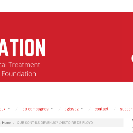
aux
les campagnes
agissez
contact
suppor
:
Home
/
QUE SONT-ILS DEVENUS? L’HISTOIRE DE FLOYD