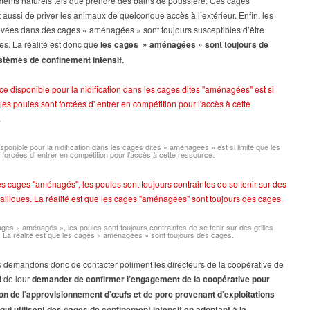
ents naturels tels que prendre des bains de poussière. Ces cages
 aussi de priver les animaux de quelconque accès à l’extérieur. Enfin, les
evées dans des cages « aménagées » sont toujours susceptibles d’être
s. La réalité est donc que
les cages » aménagées » sont toujours de
stèmes de confinement intensif.
isponible pour la nidification dans les cages dites « aménagées » est si limité que les
 forcées d’ entrer en compétition pour l’accès à cette ressource.
ges « aménagés », les poules sont toujours contraintes de se tenir sur des grilles
. La réalité est que les cages « aménagées » sont toujours des cages.
 demandons donc de contacter poliment les directeurs de la coopérative de
t de leur
demander de confirmer l’engagement de la coopérative pour
tion de l’approvisionnement d’œufs et de porc provenant d’exploitations
qui utilisent des cages de confinement intensif en adoptant à la