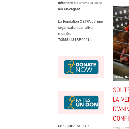
défendre les animaux dans
les élevages!
La Fondation CETFA est une
organisation caritative
(numéro:
705881134RR0001).
SOUTE
LA V
D’ANI
CONF
CHERCHEZ CE SITE
cetfa
/
fév