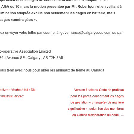
 AGA du 10 mars la motion présentée par Mr. Robertson, et en veillant à
élimination adoptée exclue non seulement les cages en batterie, mais
 cages «aménagées ».
ez envoyer votre lettre par courriel à: governance@calgarycoop.com ou par
o-operative Association Limited
 86e Avenue SE , Calgary , AB T2H 3A5
vous tenir avec nous pour aider les animaux de ferme au Canada.
ivre : ‘Vache à lait : Dix
Version finale du Code de pratique
industrie laitière’
pour les porcs concernant les cages
de gestation « changé(e) de manière
significative », selon l’un des membres
du Comité d’élaboration du code. →