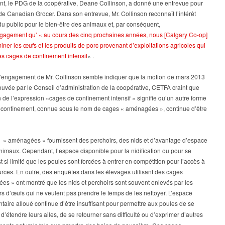
, le PDG de la coopérative, Deane Collinson, a donné une entrevue pour
 de Canadian Grocer. Dans son entrevue, Mr. Collinson reconnaît l’intérêt
du public pour le bien-être des animaux et, par conséquent,
ngagement qu’ « au cours des cinq prochaines années, nous [Calgary Co-op]
miner les œufs et les produits de porc provenant d’exploitations agricoles qui
des cages de confinement intensif
« .
l’engagement de Mr. Collinson semble indiquer que la motion de mars 2013
uvée par le Conseil d’administration de la coopérative, CETFA craint que
ion de l’expression «cages de confinement intensif » signifie qu’un autre forme
e confinement, connue sous le nom de cages « aménagées », continue d’être
 » aménagées » fournissent des perchoirs, des nids et d’avantage d’espace
nimaux. Cependant, l’espace disponible pour la nidification ou pour se
t si limité que les poules sont forcées à entrer en compétition pour l’accès à
rces. En outre, des enquêtes dans les élevages utilisant des cages
s » ont montré que les nids et perchoirs sont souvent enlevés par les
s d’œufs qui ne veulent pas prendre le temps de les nettoyer. L’espace
aire alloué continue d’être insuffisant pour
permettre aux poules de se
d’étendre leurs ailes, de se retourner
sans difficulté ou d’exprimer d’autres