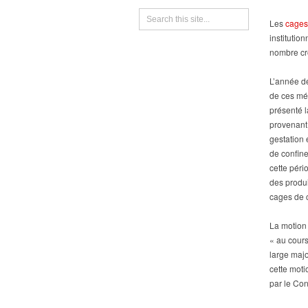
Les
cages
instituti
nombre cro
L’année de
de ces mé
présenté l
provenant
gestation 
de confin
cette péri
des produi
cages de c
La motion 
« au cour
large maj
cette moti
par le Con