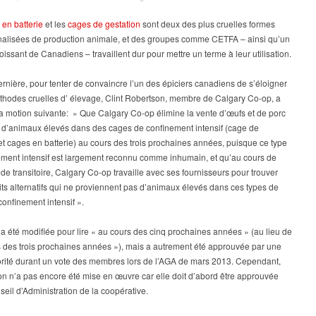
Soutenez
l’élimination
 en batterie
et les
cages de gestation
sont deux des plus cruelles formes
par
onnalisées de production animale, et des groupes comme CETFA – ainsi qu’un
Calgary
issant de Canadiens – travaillent dur pour mettre un terme à leur utilisation.
Co-
op
rnière, pour tenter de convaincre l’un des épiciers canadiens de s’éloigner
de
thodes cruelles d’ élevage, Clint Robertson, membre de Calgary Co-op, a
la
a motion suivante: » Que Calgary Co-op élimine la vente d’œufs et de porc
vente
 d’animaux élevés dans des cages de confinement intensif (cage de
d’
et cages en batterie) au cours des trois prochaines années, puisque ce type
œufs
ement intensif est largement reconnu comme inhumain, et qu’au cours de
et
de
ode transitoire, Calgary Co-op travaille avec ses fournisseurs pour trouver
porc
ts alternatifs qui ne proviennent pas d’animaux élevés dans ces types de
provenant
onfinement intensif ».
d’animaux
élevés
a été modifiée pour lire « au cours des cinq prochaines années » (au lieu de
dans
s des trois prochaines années »), mais a autrement été approuvée par une
des
orité durant un vote des membres lors de l’AGA de mars 2013. Cependant,
cages
on n’a pas encore été mise en œuvre car elle doit d’abord être approuvée
de
seil d’Administration de la coopérative.
confinement