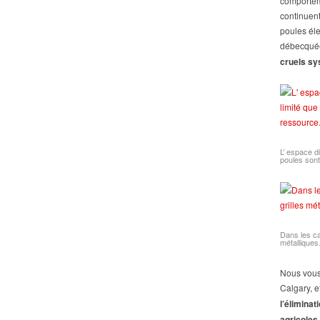
comportem
continuent
poules él
débecquée
cruels sy
L’ espace d
poules sont
Dans les ca
métalliques
Nous vous
Calgary, e
l’élimina
agricoles 