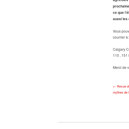
prochaine
ce que l’
aussi les
Vous pouv
courrier à:
Calgary C
110 , 151
Merci de 
← Revue de l
mythes de l’