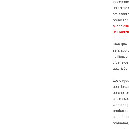
Récemment
un article
croissant 
prend
l’e
allons éli
utilisent 
Bien que 
sera appro
l’utilisat
cruelle d
autorisée.
Les cages
pour les a
percher es
ces ressou
« aménagée
producteur
supplément
promener, 