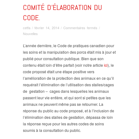
COMITÉ D’ÉLABORATION DU
CODE.
sur
cetfa
/
février 14, 2014
/
Commentaires fermés
/
Version
Nouvelles
finale
du
L’année dernière, le Code de pratiques canadien pour
Code
les soins et la manipulation des porcs était mis à jour et
de
publié pour consultation publique. Bien que son
pratique
contenu était loin d’être parfait (voir notre article
ici
), le
pour
code proposé était une étape positive vers
les
l’amélioration de la protection des animaux en ce qu’il
porcs
requérait l’élimination de l’utilisation des stalles/cages
concernant
de gestation – cages dans lesquelles les animaux
les
passent leur vie entière, et qui sont si petites que les
cages
animaux ne peuvent même pas se retourner. La
de
gestation
réponse du public au code proposé, et à l’inclusion de
«
l’élimination des stalles de gestation, dépassa de loin
changé(e)
la réponse reçue pour les autres codes de soins
de
soumis à la consultation du public.
manière