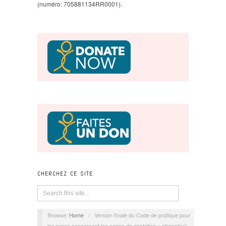
(numéro: 705881134RR0001).
CHERCHEZ CE SITE
Browse:
Home
/
Version finale du Code de pratique pour
les porcs concernant les cages de gestation « changé(e)