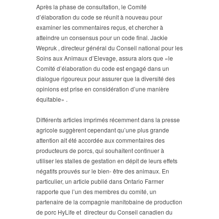
significative
Après la phase de consultation, le Comité
»,
d’élaboration du code se réunit à nouveau pour
selon
examiner les commentaires reçus, et chercher à
l’un
atteindre un consensus pour un code final. Jackie
des
membres
Wepruk , directeur général du Conseil national pour les
du
Soins aux Animaux d’Elevage, assura alors que «le
Comité
Comité d’élaboration du code est engagé dans un
d’élaboration
dialogue rigoureux pour assurer que la diversité des
du
opinions est prise en considération d’une manière
code.
équitable» .
Différents articles imprimés récemment dans la presse
agricole suggèrent cependant qu’une plus grande
attention ait été accordée aux commentaires des
producteurs de porcs, qui souhaitent continuer à
utiliser les stalles de gestation en dépit de leurs effets
négatifs prouvés sur le bien- être des animaux. En
particulier, un article publié dans Ontario Farmer
rapporte que l’un des membres du comité, un
partenaire de la compagnie manitobaine de production
de porc HyLife et directeur du Conseil canadien du