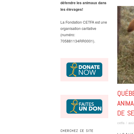
défendre les animaux dans
les élevages!
La Fondation CETFA est une
organisation caritative
(numéro:
705881134RR0001).
QUÉB
ANIM
DE SE
cetfa
/
aoû
CHERCHEZ CE SITE