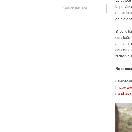
Le 9 Août 
la provinc
des anima
déjà été f
Si cette l
considérat
animaux, e
concerne l
redéfinir 
Référenc
Québec ve
http://ww
statut-aux