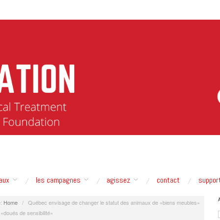
aux
les campagnes
agissez
contact
suppor
:
Home
/
Québec envisage de changer le statut des animaux de «biens meubles»
 «doués de sensibilité»