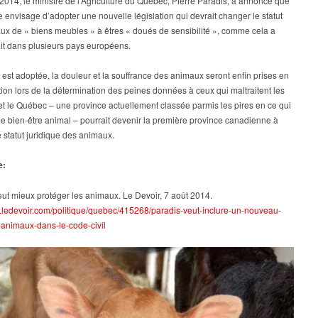
2014, le ministre de l’Agriculture du Québec, Pierre Paradis, a annoncé que
de
e envisage d’adopter une nouvelle législation qui devrait changer le statut
changer
ux de « biens meubles » à êtres « doués de sensibilité », comme cela a
le
ait dans plusieurs pays européens.
statut
des
oi est adoptée, la douleur et la souffrance des animaux seront enfin prises en
animaux
ion lors de la détermination des peines données à ceux qui maltraitent les
de
t le Québec – une province actuellement classée parmis les pires en ce qui
«biens
e bien-être animal – pourrait devenir la première province canadienne à
meubles»
le statut juridique des animaux.
à
êtres
«doués
e:
de
sensibilité»
ut mieux protéger les animaux. Le Devoir, 7 août 2014.
w.ledevoir.com/politique/quebec/415268/paradis-veut-inclure-un-nouveau-
-animaux-dans-le-code-civil