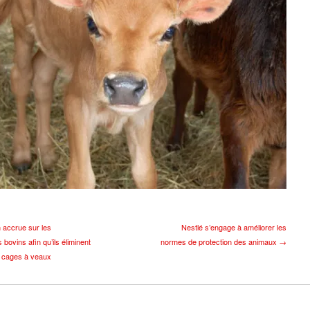
 accrue sur les
Nestlé s’engage à améliorer les
 bovins afin qu’ils éliminent
normes de protection des animaux →
s cages à veaux